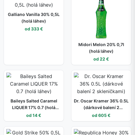
Galliano Vanilla 30% 0,5L
(holá láhev)
od 333 €
Midori Melon 20% 0,7l
(holá láhev)
od 22 €
Baileys Salted Caramel
Dr. Oscar Kramer 36% 0.5L
LIQUER 17% 0.7 (holá
(dárkové balení 2
láhev)
skleničkami)
od 14 €
od 605 €