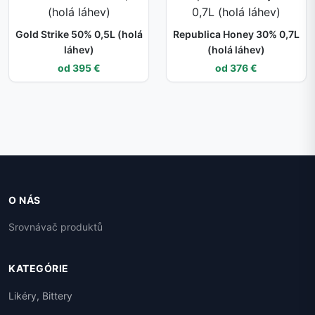
Gold Strike 50% 0,5L (holá
Republica Honey 30% 0,7L
láhev)
(holá láhev)
od 395 €
od 376 €
O NÁS
Srovnávač produktů
KATEGÓRIE
Likéry, Bittery