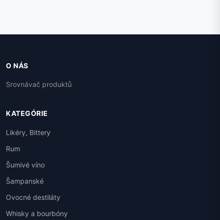
O NÁS
Srovnávač produktů
KATEGÓRIE
Likéry, Bittery
Rum
Šumivé víno
Šampanské
Ovocné destiláty
Whisky a bourbóny