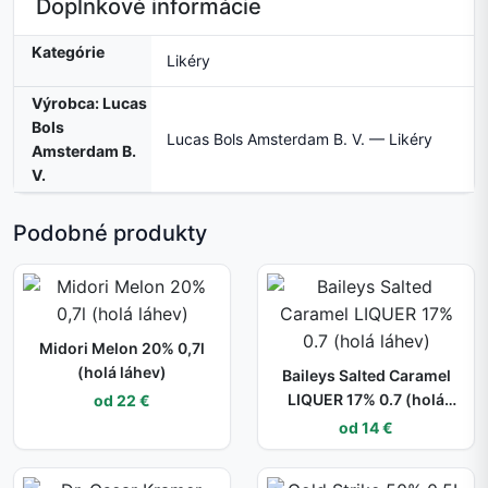
Doplnkové informácie
Kategórie
Likéry
Výrobca: Lucas
Bols
Lucas Bols Amsterdam B. V. — Likéry
Amsterdam B.
V.
Podobné produkty
Midori Melon 20% 0,7l
(holá láhev)
Baileys Salted Caramel
LIQUER 17% 0.7 (holá
od 22 €
láhev)
od 14 €