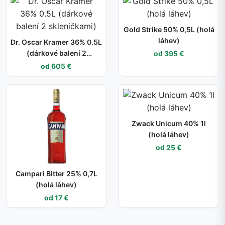
Gold Strike 50% 0,5L (holá
láhev)
Dr. Oscar Kramer 36% 0.5L
(dárkové balení 2
od 395 €
skleničkami)
od 605 €
Zwack Unicum 40% 1l
(holá láhev)
od 25 €
Campari Bitter 25% 0,7L
(holá láhev)
od 17 €