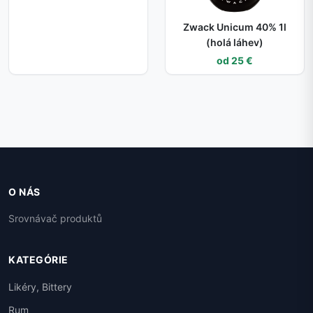
Zwack Unicum 40% 1l
(holá láhev)
od 25 €
O NÁS
Srovnávač produktů
KATEGÓRIE
Likéry, Bittery
Rum