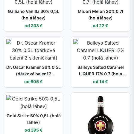
Galliano Vanilla 30% 0,5L
Midori Melon 20% 0,7l
(holá láhev)
(holá láhev)
od 333 €
od 22 €
Dr. Oscar Kramer 36% 0.5L
Baileys Salted Caramel
(dárkové balení 2
LIQUER 17% 0.7 (holá
skleničkami)
láhev)
od 605 €
od 14 €
Gold Strike 50% 0,5L (holá
láhev)
od 395 €