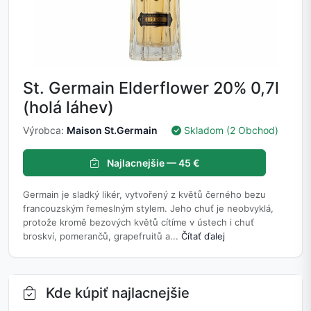
St. Germain Elderflower 20% 0,7l
(holá láhev)
Výrobca:
Maison St.Germain
Skladom (2 Obchod)
Najlacnejšie — 45 €
Germain je sladký likér, vytvořený z květů černého bezu
francouzským řemeslným stylem. Jeho chuť je neobvyklá,
protože kromě bezových květů cítíme v ústech i chuť
broskví, pomerančů, grapefruitů a...
Čítať ďalej
Kde kúpiť najlacnejšie