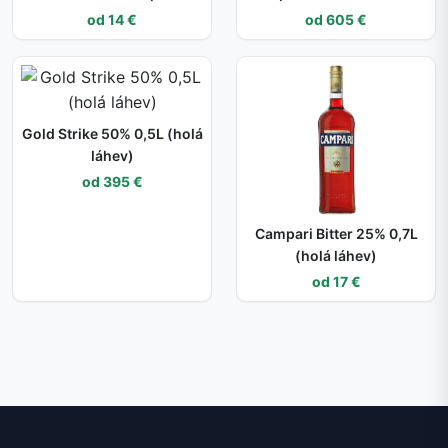
láhev)
skleničkami)
od 14 €
od 605 €
Gold Strike 50% 0,5L (holá
láhev)
od 395 €
Campari Bitter 25% 0,7L
(holá láhev)
od 17 €