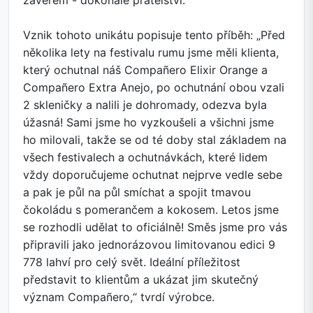
závěrem - dokonalé přátelství.
Vznik tohoto unikátu popisuje tento příběh: „Před
několika lety na festivalu rumu jsme měli klienta,
který ochutnal náš Compañero Elixir Orange a
Compañero Extra Anejo, po ochutnání obou vzali
2 skleničky a nalili je dohromady, odezva byla
úžasná! Sami jsme ho vyzkoušeli a všichni jsme
ho milovali, takže se od té doby stal základem na
všech festivalech a ochutnávkách, které lidem
vždy doporučujeme ochutnat nejprve vedle sebe
a pak je půl na půl smíchat a spojit tmavou
čokoládu s pomerančem a kokosem. Letos jsme
se rozhodli udělat to oficiálně! Směs jsme pro vás
připravili jako jednorázovou limitovanou edici 9
778 lahví pro celý svět. Ideální příležitost
představit to klientům a ukázat jim skutečný
význam Compañero,“ tvrdí výrobce.