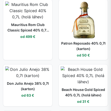
Mauritius Rom Club
Classic Spiced 40% 0,7L
(holá láhev)
od 499 €
Patron Reposado 40% 0,7l
(karton)
od 50 €
Don Julio Anejo 38% 0,7l
(karton)
Beach House Gold Spiced
40% 0,7L (holá láhev)
od 63 €
od 31 €