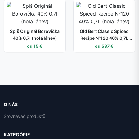
Spiš Originál Borovička
Old Bert Classic Spiced
40% 0,7l (holá láhev)
Recipe N°120 40% 0,7L
(holá láhev)
od 15 €
od 537 €
O NÁS
Srovnávač produktů
KATEGÓRIE