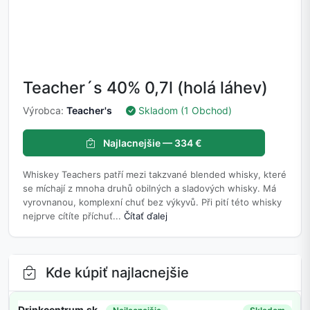
Teacher´s 40% 0,7l (holá láhev)
Výrobca:
Teacher's
Skladom (1 Obchod)
Najlacnejšie — 334 €
Whiskey Teachers patří mezi takzvané blended whisky, které
se míchají z mnoha druhů obilných a sladových whisky. Má
vyrovnanou, komplexní chuť bez výkyvů. Při pití této whisky
nejprve cítíte příchuť...
Čítať ďalej
Kde kúpiť najlacnejšie
Drinkcentrum.sk