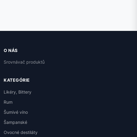
O NÁS
Srovnávač produktů
KATEGÓRIE
Likéry, Bittery
Rum
Šumivé víno
Šampanské
Ovocné destiláty