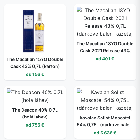
The Macallan 18YO Double
Cask 2021 Release 43%
0,7L (dárkové balení
od 401 €
The Macallan 15YO Double
kazeta)
Cask 43% 0,7L (karton)
od 156 €
The Deacon 40% 0,7L
(holá láhev)
Kavalan Solist Moscatel
54% 0,75L (dárkové balení
od 755 €
kazeta)
od 5 636 €