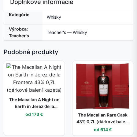
Doplnkové informácie
Kategórie
Whisky
Výrobca:
Teacher's — Whisky
Teacher's
Podobné produkty
The Macallan A Night on
Earth in Jerez de la
Frontera 43% 0,7L
od 173 €
The Macallan Rare Cask
(dárkové balení kazeta)
43% 0,7L (dárkové balení
kazeta)
od 614 €