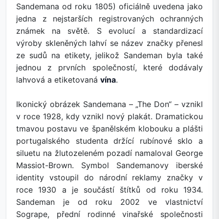
Sandemana od roku 1805) oficiálně uvedena jako
jedna z nejstarších registrovaných ochranných
známek na světě. S evolucí a standardizací
výroby skleněných lahví se název značky přenesl
ze sudů na etikety, jelikož Sandeman byla také
jednou z prvních společností, které dodávaly
lahvová a etiketovaná
vína
.
Ikonický obrázek Sandemana – „The Don“ – vznikl
v roce 1928, kdy vznikl nový plakát. Dramatickou
tmavou postavu ve španělském klobouku a plášti
portugalského studenta držící rubínové sklo a
siluetu na žlutozeleném pozadí namaloval George
Massiot-Brown. Symbol Sandemanovy iberské
identity vstoupil do národní reklamy značky v
roce 1930 a je součástí štítků od roku 1934.
Sandeman je od roku 2002 ve vlastnictví
Sogrape, přední rodinné vinařské společnosti