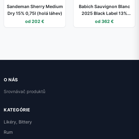
Sandeman Sherry Medium
Babich Sauvignon Blanc
Dry 15% 0,75l (holá láhev)
2025 Black Label 13%
0,75L (holá láhev)
od 202 €
od 362 €
O NÁS
Srovnávač produktů
KATEGÓRIE
Likéry, Bittery
Rum