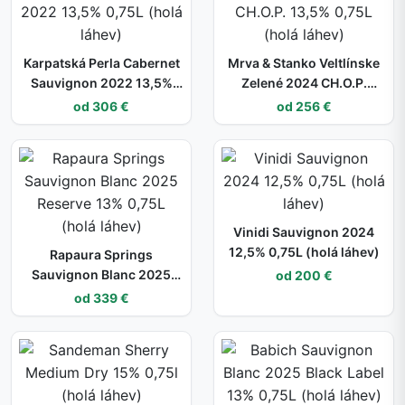
Karpatská Perla Cabernet
Mrva & Stanko Veltlínske
Sauvignon 2022 13,5%
Zelené 2024 CH.O.P.
0,75L (holá láhev)
13,5% 0,75L (holá láhev)
od 306 €
od 256 €
Vinidi Sauvignon 2024
12,5% 0,75L (holá láhev)
Rapaura Springs
Sauvignon Blanc 2025
od 200 €
Reserve 13% 0,75L (holá
od 339 €
láhev)