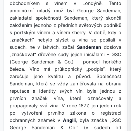
obchodníkem s vínem v Londýně. Tento
ambiciózní mladý muž byl George Sandeman,
zakladatel společnosti Sandeman, který skončil
založením jednoho z předních světových podniků
s portským vínem a vínem sherry. V době, kdy o
„značkách“ nebylo slyšet a vína se posílali v
sudech, ne v lahvích, začal
Sandeman
doslova
„značkovat“ dřevěné sudy jejich iniciálami – GSC
(George Sandeman & Co.) – pomocí horkého
železa. Víno má průkopnický „podpis“, který
zaručuje jeho kvalitu a původ. Společnost
Sandeman, která se vždy zaměřovala na obranu
reputace a identity svých vín, byla jednou z
prvních značek vína, které označovaly a
propagovaly svá vína. V roce 1877, jen jeden rok
po vytvoření prvního zákona o registraci
ochranných známek v
Anglii
, byla značka „GSC
George Sandeman & Co.“ (v sudech od