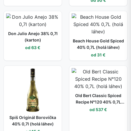
od 50 €
Don Julio Anejo 38% 0,7l
(karton)
Beach House Gold Spiced
40% 0,7L (holá láhev)
od 63 €
od 31 €
Old Bert Classic Spiced
Recipe N°120 40% 0,7L
(holá láhev)
od 537 €
Spiš Originál Borovička
40% 0,7l (holá láhev)