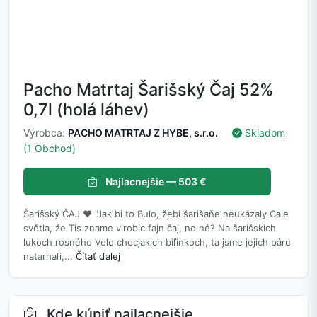
Pacho Matrtaj Šarišský Čaj 52%
0,7l (holá láhev)
Výrobca:
PACHO MATRTAJ Z HYBE, s.r.o.
Skladom
(1 Obchod)
Najlacnejšie — 503 €
Šarišský ČAJ ❤ "Jak bi to Bulo, žebi šarišaňe neukázaly Cale
světla, že Tis zname virobic fajn čaj, no né? Na šarišskich
lukoch rosného Velo chocjakich biľinkoch, ta jsme jejich páru
natarhaľi,...
Čítať ďalej
Kde kúpiť najlacnejšie