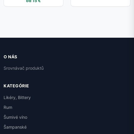
od 15 €
O NÁS
Srovnávač produktů
KATEGÓRIE
Likéry, Bittery
Rum
Šumivé víno
Šampanské