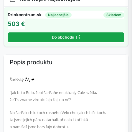
Drinkcentrum.sk
Najlacnejšie
Skladom
503 €
Do obchodu
Popis produktu
Šarišský
ČAJ ❤
"Jak bi to Bulo, žebi šarišaňe neukázaly Cale světla,
že Tis zname virobic fajn čaj, no né?
Na šarišskich lukoch rosného Velo chocjakich biľinkoch,
ta jsme jejich páru natarhaľi, přidalo i kořínků
a namišaľi jsme bars fajn dobrotu.