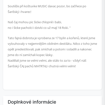
Soutěže při koštuvke MUSIC davac pozor, bo začňece po
Šarišský i hvarec!
Naš čaj mohou pic šicke chlopně i babi,
no i šicke pacholci i dzivki co už mají 18 Roki. "
Tato fajná dobrota je vyrobena ze 17 bylin a kořenů, které jsme
vylouhovaly v nejjemnějším obilném destilátu. Něco z toho jsme
opět predestilovali, pak smíchali a potom i osladili a nakonec
jsme do ní zamíchali kopec lásky.
Nadělali jsme se velmi velmi, ale stálo to za to - vždyť náš
Šarišský ČAJ pachů MATRTAJ i chutná velmi velmi!
Doplnkové informácie