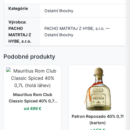
Kategórie
Ostatní lihoviny
Výrobca:
PACHO
PACHO MATRTAJ Z HYBE, s.r.o. —
MATRTAJ Z
Ostatní lihoviny
HYBE, s.r.o.
Podobné produkty
Mauritius Rom Club
Classic Spiced 40% 0,7L
(holá láhev)
od 499 €
Patron Reposado 40% 0,7l
(karton)