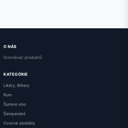
O NÁS
Srovnávač produktů
KATEGÓRIE
Likéry, Bittery
Rum
Šumivé víno
Šampanské
Ovocné destiláty