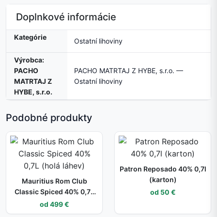
Doplnkové informácie
Kategórie
Ostatní lihoviny
Výrobca:
PACHO
PACHO MATRTAJ Z HYBE, s.r.o. —
MATRTAJ Z
Ostatní lihoviny
HYBE, s.r.o.
Podobné produkty
Patron Reposado 40% 0,7l
(karton)
Mauritius Rom Club
Classic Spiced 40% 0,7L
od 50 €
(holá láhev)
od 499 €