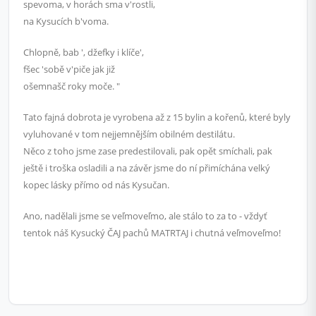
spevoma, v horách sma v'rostli,
na Kysucích b'voma.
Chlopně, bab ', džefky i klíče',
fšec 'sobě v'piče jak již
ošemnašč roky moče. "
Tato fajná dobrota je vyrobena až z 15 bylin a kořenů, které byly
vyluhované v tom nejjemnějším obilném destilátu.
Něco z toho jsme zase predestilovali, pak opět smíchali, pak
ještě i troška osladili a na závěr jsme do ní přimíchána velký
kopec lásky přímo od nás Kysučan.
Ano, nadělali jsme se veľmoveľmo, ale stálo to za to - vždyť
tentok náš Kysucký ČAJ pachů MATRTAJ i chutná veľmoveľmo!