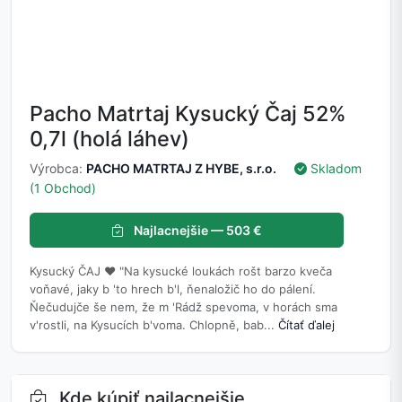
Pacho Matrtaj Kysucký Čaj 52%
0,7l (holá láhev)
Výrobca:
PACHO MATRTAJ Z HYBE, s.r.o.
Skladom
(1 Obchod)
Najlacnejšie — 503 €
Kysucký ČAJ ❤ "Na kysucké loukách rošt barzo kveča
voňavé, jaky b 'to hrech b'l, ňenaložič ho do pálení.
Ňečudujče še nem, že m 'Rádž spevoma, v horách sma
v'rostli, na Kysucích b'voma. Chlopně, bab...
Čítať ďalej
Kde kúpiť najlacnejšie