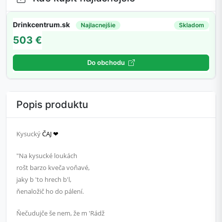
Drinkcentrum.sk
Najlacnejšie
Skladom
503 €
Do obchodu
Popis produktu
Kysucký
ČAJ ❤
"Na kysucké loukách
rošt barzo kveča voňavé,
jaky b 'to hrech b'l,
ňenaložič ho do pálení.
Ňečudujče še nem, že m 'Rádž