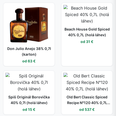
Beach House Gold Spiced
40% 0,7L (holá láhev)
od 31 €
Don Julio Anejo 38% 0,7l
(karton)
od 63 €
Spiš Originál Borovička
Old Bert Classic Spiced
40% 0,7l (holá láhev)
Recipe N°120 40% 0,7L
(holá láhev)
od 15 €
od 537 €