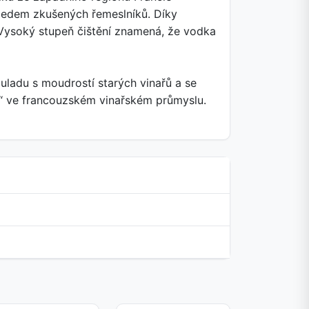
hledem zkušených řemeslníků. Díky
. Vysoký stupeň čištění znamená, že vodka
ouladu s moudrostí starých vinařů a se
tr“ ve francouzském vinařském průmyslu.