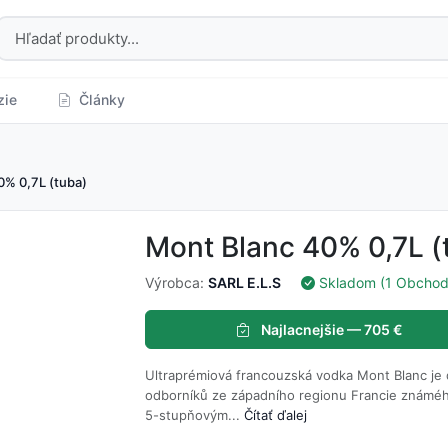
zie
Články
0% 0,7L (tuba)
Mont Blanc 40% 0,7L (
Výrobca:
SARL E.L.S
Skladom (1 Obchod
Najlacnejšie — 705 €
Ultraprémiová francouzská vodka Mont Blanc je d
odborníků ze západního regionu Francie známého t
5-stupňovým...
Čítať ďalej