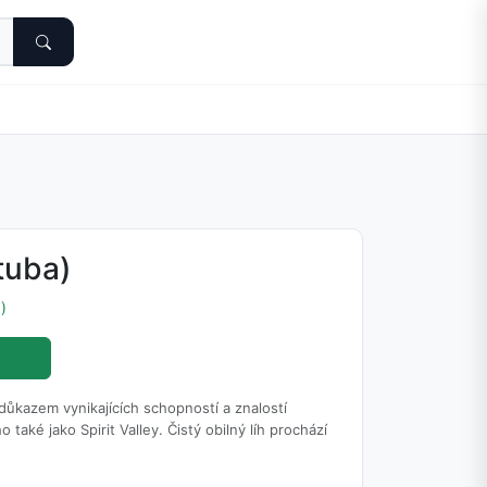
tuba)
)
ůkazem vynikajících schopností a znalostí
aké jako Spirit Valley. Čistý obilný líh prochází