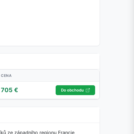
CENA
705 €
Do obchodu
íků ze západního regionu Francie