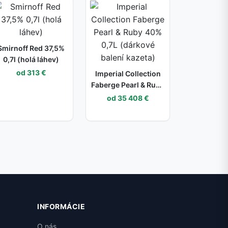
Smirnoff Red 37,5%
0,7l (holá láhev)
od 313 €
Imperial Collection
Faberge Pearl & Ruby
40% 0,7L (dárkové
od 35 408 €
balení kazeta)
INFORMÁCIE
O nás