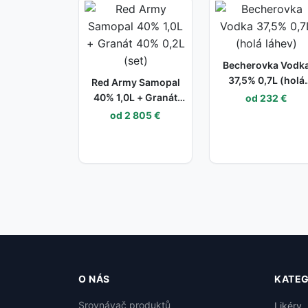
Becherovka Vodk
37,5% 0,7L (holá
Red Army Samopal
láhev)
40% 1,0L + Granát
od 232 €
40% 0,2L (set)
od 2 805 €
O NÁS
KATEG
Srovnávač produktů
Likéry, 