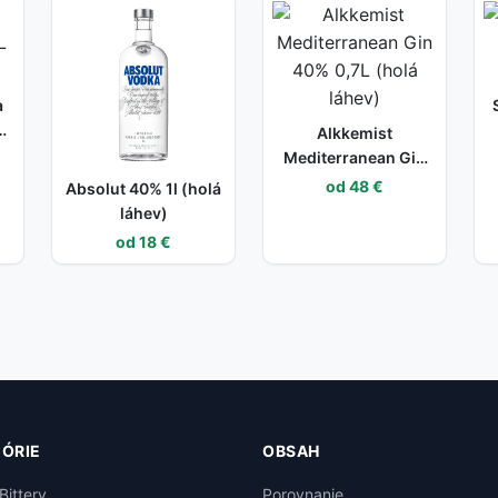
a
Alkkemist
Mediterranean Gin
40% 0,7L (holá láhev)
od 48 €
Absolut 40% 1l (holá
láhev)
od 18 €
ÓRIE
OBSAH
Bittery
Porovnanie