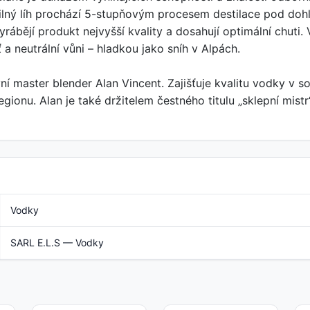
obilný líh prochází 5-stupňovým procesem destilace pod do
yrábějí produkt nejvyšší kvality a dosahují optimální chuti
 neutrální vůni – hladkou jako sníh v Alpách.
í master blender Alan Vincent. Zajišťuje kvalitu vodky v s
ionu. Alan je také držitelem čestného titulu „sklepní mis
Vodky
SARL E.L.S — Vodky