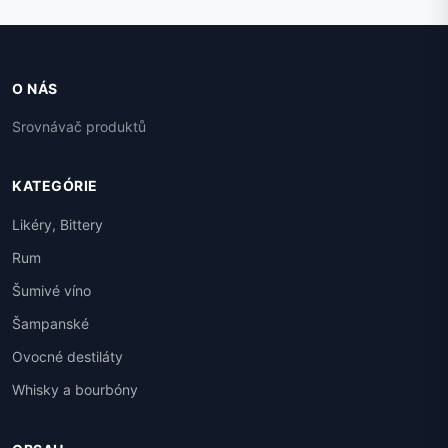
O NÁS
Srovnávač produktů
KATEGÓRIE
Likéry, Bittery
Rum
Šumivé víno
Šampanské
Ovocné destiláty
Whisky a bourbóny