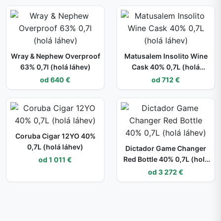
Wray & Nephew Overproof
Matusalem Insolito Wine
63% 0,7l (holá láhev)
Cask 40% 0,7L (holá
láhev)
od 640 €
od 712 €
Coruba Cigar 12YO 40%
0,7L (holá láhev)
Dictador Game Changer
Red Bottle 40% 0,7L (holá
od 1 011 €
láhev)
od 3 272 €