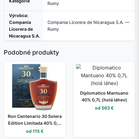
Kategórie
Rumy
Výrobca:
Compania
Compania Licorera de Nicaragua S.A. —
Licorera de
Rumy
Nicaragua S.A.
Podobné produkty
Diplomatico Mantuano
40% 0,7L (holá láhev)
od 563 €
Ron Centenario 30 Solera
Edition Limitada 40% 0,7l
(dárkové balení kazeta)
od 115 €