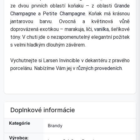
ze dvou prvních oblastí koňaku – z oblasti
Grande
Champagne
a
Petite Champagne
. Koňak má krásnou
jantarovou barvu. Ovocná a květinová vůně
doprovázená exotikou – marakuja, liči,
vanilka
, šeříkové
tóny. V chuti jde o nezapomenutelný elegantní požitek
s velmi hladkým dlouhým závěrem.
Vychutnejte si Larsen Invincible v dekantéru z pravého
porcelánu. Nabízíme Vám jej v
různých provedeních
.
Doplnkové informácie
Kategórie
Brandy
Výrobca: