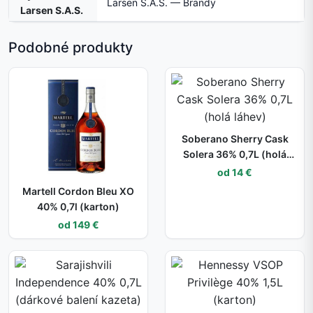
Larsen S.A.S. — Brandy
Larsen S.A.S.
Podobné produkty
Soberano Sherry Cask
Solera 36% 0,7L (holá
láhev)
od 14 €
Martell Cordon Bleu XO
40% 0,7l (karton)
od 149 €