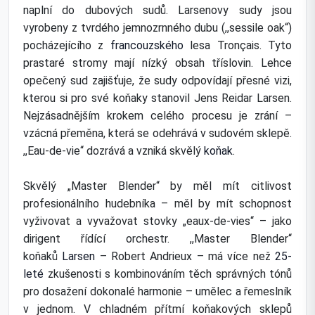
naplní do dubových sudů. Larsenovy sudy jsou
vyrobeny z tvrdého jemnozrnného dubu (,,sessile oak“)
pocházejícího z
francouzského
lesa Tronçais. Tyto
prastaré stromy mají nízký obsah tříslovin. Lehce
opečený sud zajišťuje, že sudy odpovídají přesné vizi,
kterou si pro své koňaky stanovil Jens Reidar Larsen.
Nejzásadnějším krokem celého procesu je zrání –
vzácná přeměna, která se odehrává v sudovém sklepě.
,,Eau-de-vie“ dozrává a vzniká skvělý
koňak
.
Skvělý „Master Blender“ by měl mít citlivost
profesionálního hudebníka – měl by mít schopnost
vyživovat a vyvažovat stovky „eaux-de-vies“ – jako
dirigent řídící orchestr. ,,Master Blender“
koňaků
Larsen
– Robert Andrieux – má více než
25-
leté
zkušenosti s kombinováním těch správných tónů
pro dosažení dokonalé harmonie – umělec a řemeslník
v jednom. V chladném přítmí koňakových sklepů