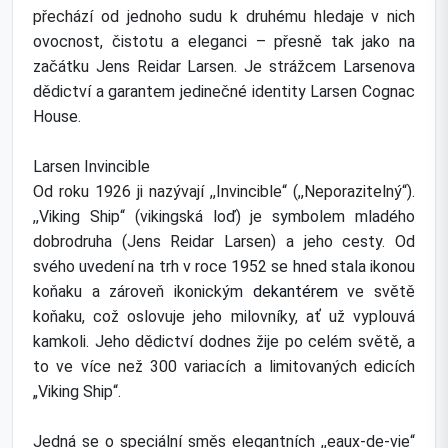
přechází od jednoho sudu k druhému hledaje v nich
ovocnost, čistotu a eleganci – přesně tak jako na
začátku Jens Reidar Larsen. Je strážcem Larsenova
dědictví a garantem jedinečné identity Larsen Cognac
House.
Larsen Invincible
Od roku 1926 ji nazývají ,,Invincible“ (,,Neporazitelný“).
,,Viking Ship“ (vikingská loď) je symbolem mladého
dobrodruha (Jens Reidar Larsen) a jeho cesty. Od
svého uvedení na trh v roce 1952 se hned stala ikonou
koňaku a zároveň ikonickým
dekantérem
ve světě
koňaku, což oslovuje jeho milovníky, ať už vyplouvá
kamkoli. Jeho dědictví dodnes žije po celém světě, a
to ve více než 300 variacích a limitovaných edicích
„Viking Ship“.
Jedná se o speciální směs elegantních ,,eaux-de-vie“