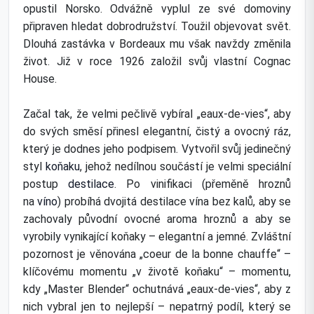
opustil Norsko. Odvážně vyplul ze své domoviny
připraven hledat dobrodružství. Toužil objevovat svět.
Dlouhá zastávka v Bordeaux mu však navždy změnila
život. Již v roce 1926 založil svůj vlastní Cognac
House.
Začal tak, že velmi pečlivě vybíral „eaux-de-vies“, aby
do svých směsí přinesl elegantní, čistý a ovocný ráz,
který je dodnes jeho podpisem. Vytvořil svůj jedinečný
styl
koňaku
, jehož nedílnou součástí je velmi speciální
postup
destilace
. Po vinifikaci (přeměně hroznů
na
víno
) probíhá dvojitá destilace vína bez kalů, aby se
zachovaly původní ovocné aroma hroznů a aby se
vyrobily vynikající koňaky – elegantní a jemné. Zvláštní
pozornost je věnována „coeur de la bonne chauffe“ –
klíčovému momentu „v životě koňaku“ – momentu,
kdy „Master Blender“ ochutnává „eaux-de-vies“, aby z
nich vybral jen to nejlepší – nepatrný podíl, který se