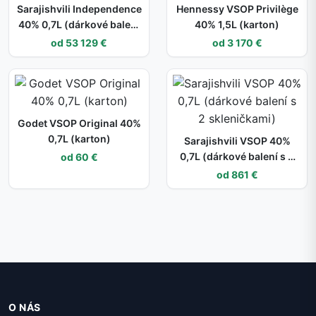
Sarajishvili Independence
Hennessy VSOP Privilège
40% 0,7L (dárkové balení
40% 1,5L (karton)
kazeta)
od 53 129 €
od 3 170 €
Godet VSOP Original 40%
0,7L (karton)
Sarajishvili VSOP 40%
0,7L (dárkové balení s 2
od 60 €
skleničkami)
od 861 €
O NÁS