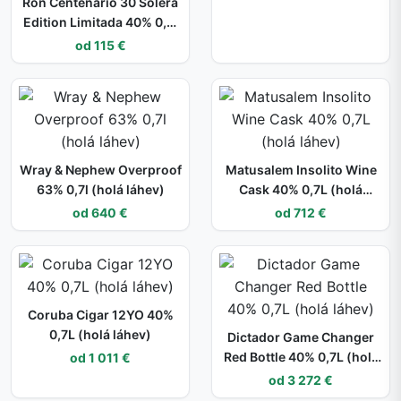
Ron Centenario 30 Solera
Edition Limitada 40% 0,7l
(dárkové balení kazeta)
od 115 €
Wray & Nephew Overproof
Matusalem Insolito Wine
63% 0,7l (holá láhev)
Cask 40% 0,7L (holá
láhev)
od 640 €
od 712 €
Coruba Cigar 12YO 40%
0,7L (holá láhev)
Dictador Game Changer
Red Bottle 40% 0,7L (holá
od 1 011 €
láhev)
od 3 272 €