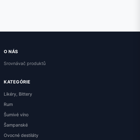
O NÁS
Srovnávač produktů
KATEGÓRIE
Likéry, Bittery
Rum
Šumivé víno
Šampanské
Ovocné destiláty