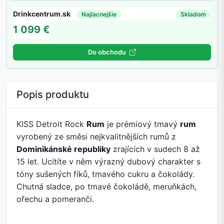
Drinkcentrum.sk
Najlacnejšie
Skladom
1 099 €
Do obchodu
Popis produktu
KISS Detroit Rock
Rum
je prémiový tmavý
rum
vyrobený ze směsi nejkvalitnějších rumů z
Dominikánské republiky
zrajících v sudech 8 až
15 let. Ucítíte v něm výrazný dubový charakter s
tóny sušených fíků, tmavého cukru a čokolády.
Chutná sladce, po tmavé čokoládě, meruňkách,
ořechu a pomeranči.