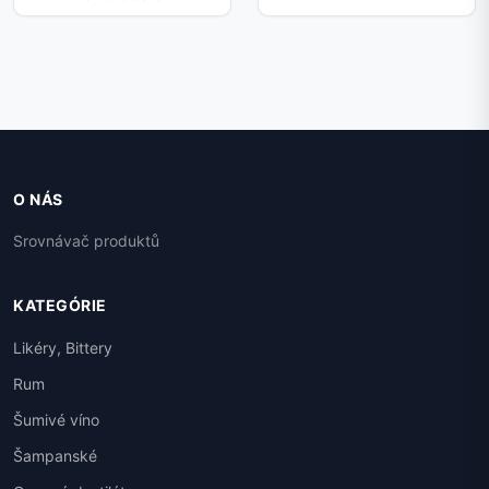
O NÁS
Srovnávač produktů
KATEGÓRIE
Likéry, Bittery
Rum
Šumivé víno
Šampanské