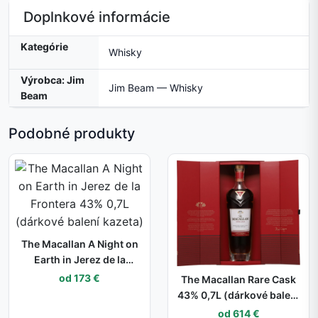
Doplnkové informácie
Kategórie
Whisky
Výrobca: Jim
Jim Beam — Whisky
Beam
Podobné produkty
The Macallan A Night on
Earth in Jerez de la
Frontera 43% 0,7L
od 173 €
The Macallan Rare Cask
(dárkové balení kazeta)
43% 0,7L (dárkové balení
kazeta)
od 614 €