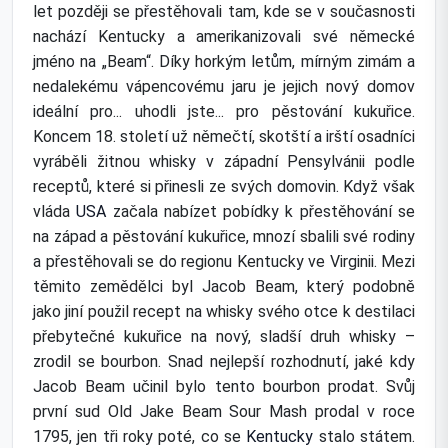
let později se přestěhovali tam, kde se v současnosti
nachází Kentucky a amerikanizovali své německé
jméno na „Beam“. Díky horkým letům, mírným zimám a
nedalekému vápencovému jaru je jejich nový domov
ideální pro... uhodli jste... pro pěstování kukuřice.
Koncem 18. století už němečtí, skotští a irští osadníci
vyráběli žitnou whisky v západní Pensylvánii podle
receptů, které si přinesli ze svých domovin. Když však
vláda
USA
začala nabízet pobídky k přestěhování se
na západ a pěstování kukuřice, mnozí sbalili své rodiny
a přestěhovali se do regionu Kentucky ve Virginii. Mezi
těmito zemědělci byl Jacob Beam, který podobně
jako jiní použil recept na whisky svého otce k destilaci
přebytečné kukuřice na nový, sladší druh whisky –
zrodil se bourbon. Snad nejlepší rozhodnutí, jaké kdy
Jacob Beam učinil bylo tento bourbon prodat. Svůj
první sud Old Jake Beam Sour Mash prodal v roce
1795, jen tři roky poté, co se
Kentucky
stalo státem.