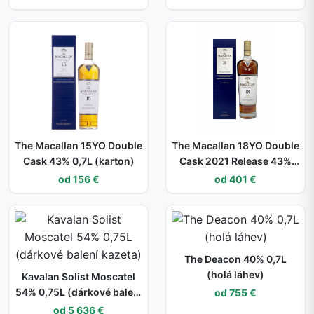
The Macallan 15YO Double
The Macallan 18YO Double
Cask 43% 0,7L (karton)
Cask 2021 Release 43%
0,7L (dárkové balení
od 156 €
od 401 €
kazeta)
The Deacon 40% 0,7L
(holá láhev)
Kavalan Solist Moscatel
54% 0,75L (dárkové balení
od 755 €
kazeta)
od 5 636 €