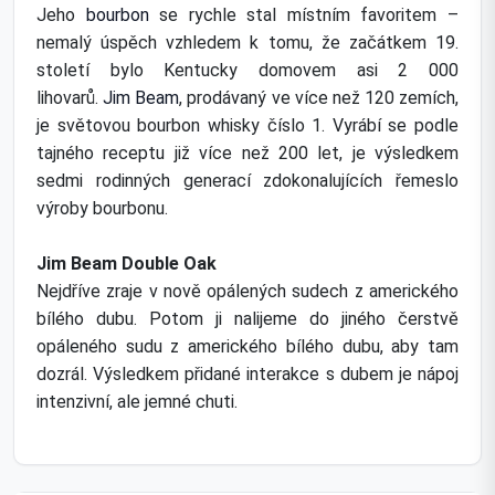
Jeho
bourbon
se rychle stal místním favoritem –
nemalý úspěch vzhledem k tomu, že začátkem 19.
století bylo Kentucky domovem asi 2 000
lihovarů.
Jim Beam
, prodávaný ve více než 120 zemích,
je světovou bourbon whisky číslo 1. Vyrábí se podle
tajného receptu již více než 200 let, je výsledkem
sedmi rodinných generací zdokonalujících řemeslo
výroby bourbonu.
Jim Beam Double Oak
Nejdříve zraje v nově opálených sudech z amerického
bílého dubu. Potom ji nalijeme do jiného čerstvě
opáleného sudu z amerického bílého dubu, aby tam
dozrál. Výsledkem přidané interakce s dubem je nápoj
intenzivní, ale jemné chuti.