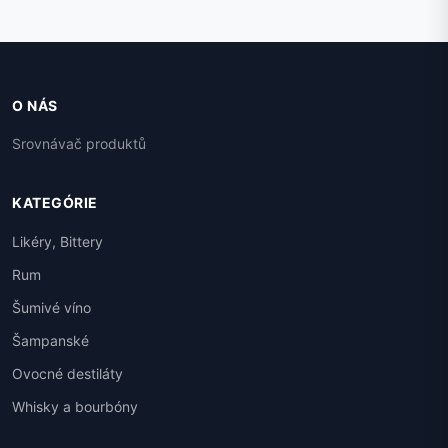
O NÁS
Srovnávač produktů
KATEGÓRIE
Likéry, Bittery
Rum
Šumivé víno
Šampanské
Ovocné destiláty
Whisky a bourbóny