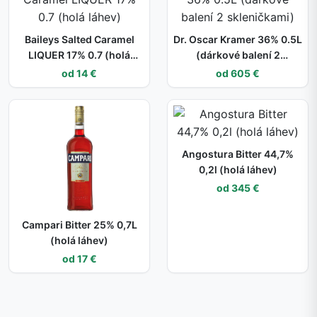
Baileys Salted Caramel
Dr. Oscar Kramer 36% 0.5L
LIQUER 17% 0.7 (holá
(dárkové balení 2
láhev)
skleničkami)
od 14 €
od 605 €
Angostura Bitter 44,7%
0,2l (holá láhev)
od 345 €
Campari Bitter 25% 0,7L
(holá láhev)
od 17 €