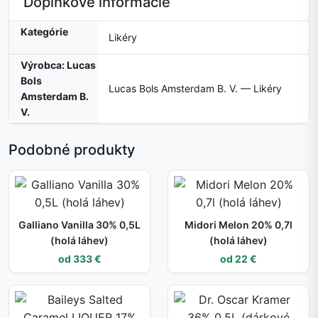
Doplnkové informácie
Kategórie
Likéry
Výrobca: Lucas
Bols
Lucas Bols Amsterdam B. V. — Likéry
Amsterdam B.
V.
Podobné produkty
Galliano Vanilla 30% 0,5L
Midori Melon 20% 0,7l
(holá láhev)
(holá láhev)
od 333 €
od 22 €