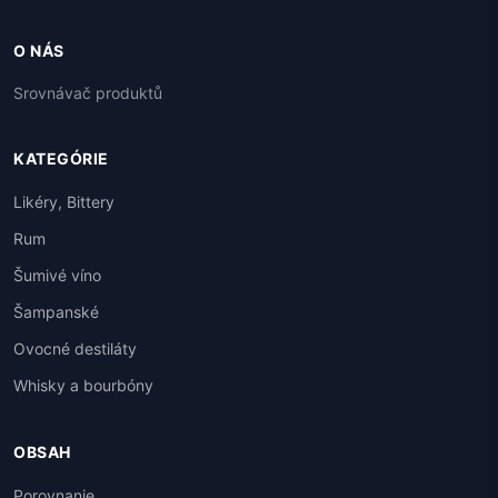
O NÁS
Srovnávač produktů
KATEGÓRIE
Likéry, Bittery
Rum
Šumivé víno
Šampanské
Ovocné destiláty
Whisky a bourbóny
OBSAH
Porovnanie