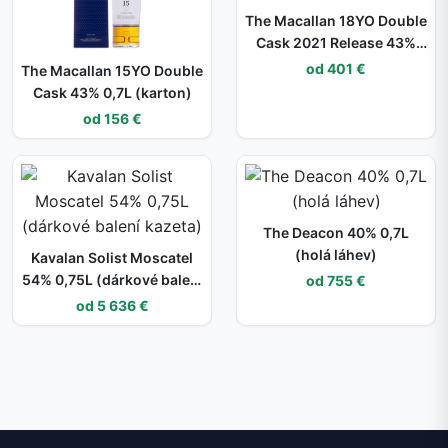
The Macallan 18YO Double
Cask 2021 Release 43%
0,7L (dárkové balení
od 401 €
The Macallan 15YO Double
kazeta)
Cask 43% 0,7L (karton)
od 156 €
The Deacon 40% 0,7L
(holá láhev)
Kavalan Solist Moscatel
54% 0,75L (dárkové balení
od 755 €
kazeta)
od 5 636 €