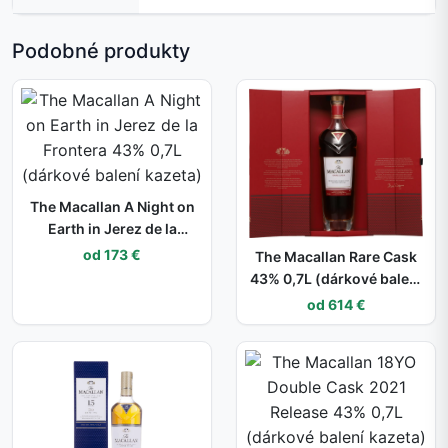
Podobné produkty
The Macallan A Night on
Earth in Jerez de la
Frontera 43% 0,7L
od 173 €
The Macallan Rare Cask
(dárkové balení kazeta)
43% 0,7L (dárkové balení
kazeta)
od 614 €