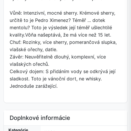
Vůně: Intenzivní, mocné sherry. Krémové sherry,
určitě to je Pedro Ximenez? Téměř ... dotek
mentolu? Toto je výsledek její téměř ušlechtilé
kvality.Vôňa našeptává, že má více než 15 let.
Chuť: Rozinky, více sherry, pomerančová slupka,
vlašské ořechy, datle.
Závěr: Neuvěřitelně dlouhý, komplexní, více
vlašských ořechů.
Celkový dojem: S přidáním vody se odkrývá její
sladkost. Toto je vánoční dort, ne whisky.
Jednoduše zarážející.
Doplnkové informácie
Kategórie