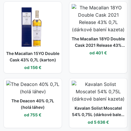
The Macallan 18YO Double
Cask 2021 Release 43%
0,7L (dárkové balení
od 401 €
The Macallan 15YO Double
kazeta)
Cask 43% 0,7L (karton)
od 156 €
The Deacon 40% 0,7L
(holá láhev)
Kavalan Solist Moscatel
54% 0,75L (dárkové balení
od 755 €
kazeta)
od 5 636 €