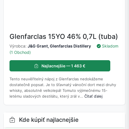
Glenfarclas 15YO 46% 0,7L (tuba)
Výrobca:
J&G Grant, Glenfarclas Distillery
Skladom
(1 Obchod)
Najlacnejšie — 1 463 €
Tento neuvěřitelný nápoj z Glenfarclas nedokážeme
dostatečně popsat. Je to šťavnatý vánoční dort mezi druhy
whisky, absolutně velkolepá! Tomuto výjimečnému 15-
letému sladových destilátu, který zrál v...
Čítať ďalej
Kde kúpiť najlacnejšie