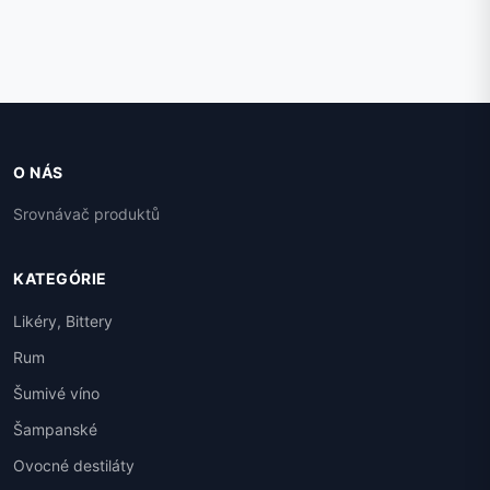
O NÁS
Srovnávač produktů
KATEGÓRIE
Likéry, Bittery
Rum
Šumivé víno
Šampanské
Ovocné destiláty