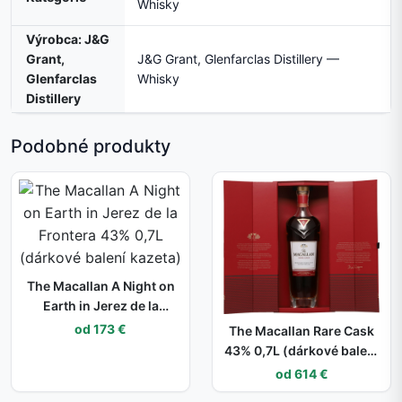
Whisky
Výrobca: J&G
Grant,
J&G Grant, Glenfarclas Distillery —
Glenfarclas
Whisky
Distillery
Podobné produkty
The Macallan A Night on
Earth in Jerez de la
Frontera 43% 0,7L
od 173 €
The Macallan Rare Cask
(dárkové balení kazeta)
43% 0,7L (dárkové balení
kazeta)
od 614 €