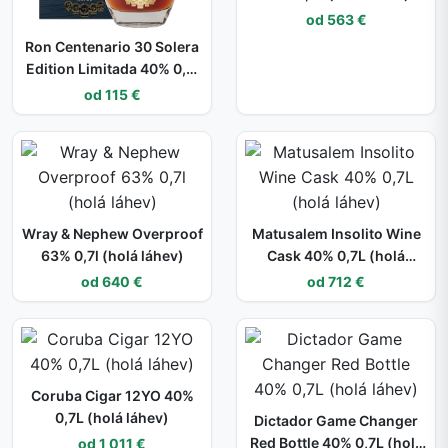
od 563 €
Ron Centenario 30 Solera
Edition Limitada 40% 0,7l
(dárkové balení kazeta)
od 115 €
Wray & Nephew Overproof
Matusalem Insolito Wine
63% 0,7l (holá láhev)
Cask 40% 0,7L (holá
láhev)
od 640 €
od 712 €
Coruba Cigar 12YO 40%
0,7L (holá láhev)
Dictador Game Changer
Red Bottle 40% 0,7L (holá
od 1 011 €