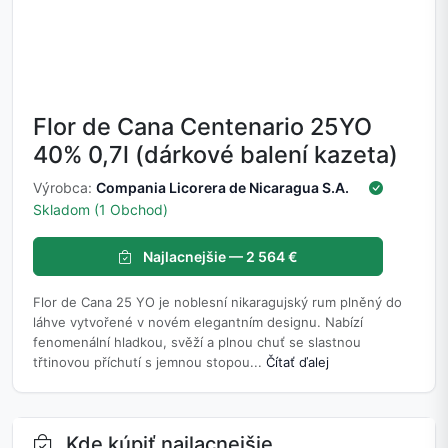
Flor de Cana Centenario 25YO
40% 0,7l (dárkové balení kazeta)
Výrobca:
Compania Licorera de Nicaragua S.A.
Skladom (1 Obchod)
Najlacnejšie — 2 564 €
Flor de Cana 25 YO je noblesní nikaragujský rum plněný do
láhve vytvořené v novém elegantním designu. Nabízí
fenomenální hladkou, svěží a plnou chuť se slastnou
třtinovou příchutí s jemnou stopou...
Čítať ďalej
Kde kúpiť najlacnejšie