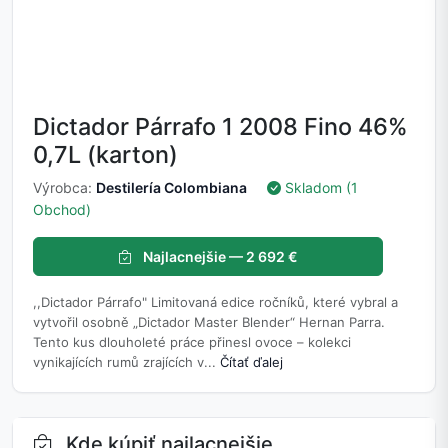
Dictador Párrafo 1 2008 Fino 46%
0,7L (karton)
Výrobca:
Destilería Colombiana
Skladom (1
Obchod)
Najlacnejšie — 2 692 €
,,Dictador Párrafo" Limitovaná edice ročníků, které vybral a
vytvořil osobně „Dictador Master Blender“ Hernan Parra.
Tento kus dlouholeté práce přinesl ovoce – kolekci
vynikajících rumů zrajících v...
Čítať ďalej
Kde kúpiť najlacnejšie