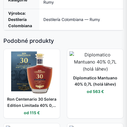
Rumy
Výrobca:
Destilería
Destilería Colombiana — Rumy
Colombiana
Podobné produkty
Diplomatico Mantuano
40% 0,7L (holá láhev)
od 563 €
Ron Centenario 30 Solera
Edition Limitada 40% 0,7l
(dárkové balení kazeta)
od 115 €