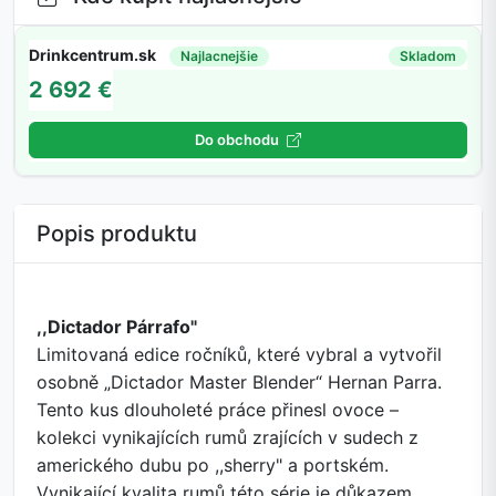
Drinkcentrum.sk
Najlacnejšie
Skladom
2 692 €
Do obchodu
Popis produktu
,,Dictador Párrafo"
Limitovaná edice ročníků, které vybral a vytvořil
osobně „Dictador Master Blender“ Hernan Parra.
Tento kus dlouholeté práce přinesl ovoce –
kolekci vynikajících rumů zrajících v sudech z
amerického dubu po ,,sherry" a portském.
Vynikající kvalita rumů této série je důkazem