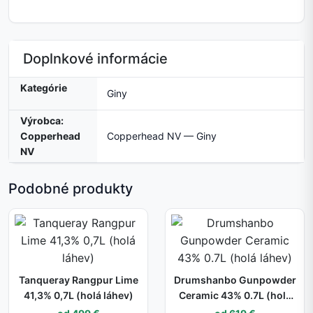
Doplnkové informácie
Kategórie
Giny
Výrobca:
Copperhead
Copperhead NV — Giny
NV
Podobné produkty
Tanqueray Rangpur Lime
Drumshanbo Gunpowder
41,3% 0,7L (holá láhev)
Ceramic 43% 0.7L (holá
láhev)