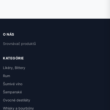
O NÁS
Srovnávač produktů
KATEGÓRIE
Likéry, Bittery
Rum
Šumivé víno
Šampanské
Ovocné destiláty
Whisky a bourbóny