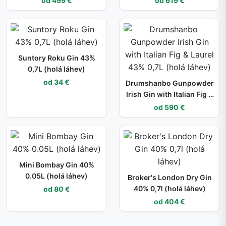
od 499 €
od 619 €
Suntory Roku Gin 43%
0,7L (holá láhev)
od 34 €
Drumshanbo Gunpowder
Irish Gin with Italian Fig &
Laurel 43% 0,7L (holá
od 590 €
láhev)
Mini Bombay Gin 40%
0.05L (holá láhev)
Broker's London Dry Gin
40% 0,7l (holá láhev)
od 80 €
od 404 €