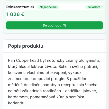
Drinkcentrum.sk
Najlacnejšie
Skladom
1 026 €
Do obchodu
Popis produktu
Pan Copperhead byl notoricky známý alchymista,
který hledal lektvar života. Během svého pátrání,
ke svému vlastnímu překvapení, vykouzlil
znamenitou kompozici pro gin. S použitím
měděné destilační nádoby a receptu založeného
na pěti základních rostlinách – andělika, jalovce,
kardamom, pomerančová kůra a semínka
koriandru.