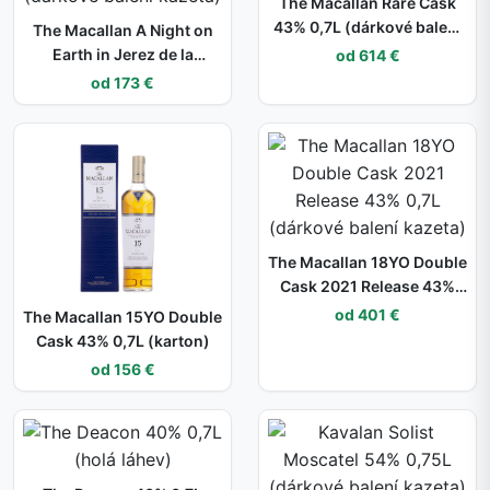
The Macallan Rare Cask
43% 0,7L (dárkové balení
The Macallan A Night on
kazeta)
Earth in Jerez de la
od 614 €
Frontera 43% 0,7L
od 173 €
(dárkové balení kazeta)
The Macallan 18YO Double
Cask 2021 Release 43%
0,7L (dárkové balení
od 401 €
The Macallan 15YO Double
kazeta)
Cask 43% 0,7L (karton)
od 156 €