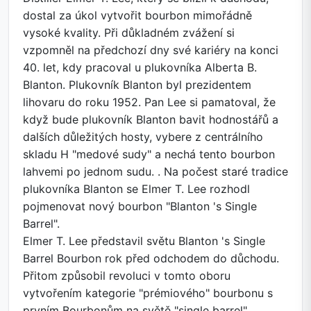
dostal za úkol vytvořit bourbon mimořádně
vysoké kvality. Při důkladném zvážení si
vzpomněl na předchozí dny své kariéry na konci
40. let, kdy pracoval u plukovníka Alberta B.
Blanton. Plukovník Blanton byl prezidentem
lihovaru do roku 1952. Pan Lee si pamatoval, že
když bude plukovník Blanton bavit hodnostářů a
dalších důležitých hosty, vybere z centrálního
skladu H "medové sudy" a nechá tento bourbon
lahvemi po jednom sudu. . Na počest staré tradice
plukovníka Blanton se Elmer T. Lee rozhodl
pojmenovat nový bourbon "Blanton 's Single
Barrel".
Elmer T. Lee představil světu Blanton 's Single
Barrel Bourbon rok před odchodem do důchodu.
Přitom způsobil revoluci v tomto oboru
vytvořením kategorie "prémiového" bourbonu s
prvním Bourbonům na světě "single barrel".