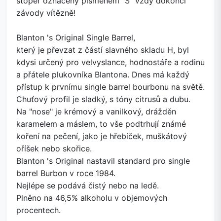
stoper označený písmenem "S" vždy dokončí
závody vítězně!
Blanton 's Original Single Barrel,
který je převzat z částí slavného skladu H, byl
kdysi určený pro velvyslance, hodnostáře a rodinu
a přátele plukovníka Blantona. Dnes má každý
přístup k prvnímu single barrel bourbonu na světě.
Chuťový profil je sladký, s tóny citrusů a dubu.
Na "nose" je krémový a vanilkový, drážděn
karamelem a máslem, to vše podtrhují známé
koření na pečení, jako je hřebíček, muškátový
oříšek nebo skořice.
Blanton 's Original nastavil standard pro single
barrel Burbon v roce 1984.
Nejlépe se podává čistý nebo na ledě.
Plněno na 46,5% alkoholu v objemových
procentech.