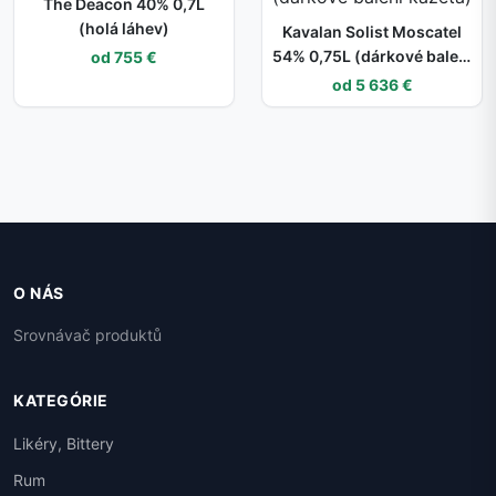
The Deacon 40% 0,7L
(holá láhev)
Kavalan Solist Moscatel
54% 0,75L (dárkové balení
od 755 €
kazeta)
od 5 636 €
O NÁS
Srovnávač produktů
KATEGÓRIE
Likéry, Bittery
Rum