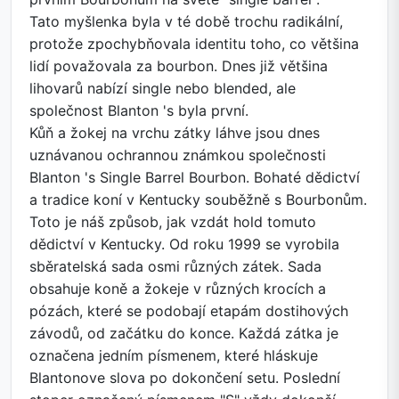
Tato myšlenka byla v té době trochu radikální,
protože zpochybňovala identitu toho, co většina
lidí považovala za bourbon. Dnes již většina
lihovarů nabízí single nebo blended, ale
společnost Blanton 's byla první.
Kůň a žokej na vrchu zátky láhve jsou dnes
uznávanou ochrannou známkou společnosti
Blanton 's Single Barrel Bourbon. Bohaté dědictví
a tradice koní v Kentucky souběžně s Bourbonům.
Toto je náš způsob, jak vzdát hold tomuto
dědictví v Kentucky. Od roku 1999 se vyrobila
sběratelská sada osmi různých zátek. Sada
obsahuje koně a žokeje v různých krocích a
pózách, které se podobají etapám dostihových
závodů, od začátku do konce. Každá zátka je
označena jedním písmenem, které hláskuje
Blantonove slova po dokončení setu. Poslední