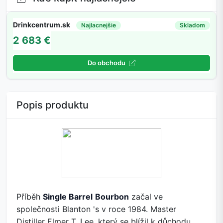
Drinkcentrum.sk
Najlacnejšie
Skladom
2 683 €
Do obchodu
Popis produktu
Příběh
Single Barrel
Bourbon
začal ve
společnosti Blanton 's v roce 1984. Master
Distiller Elmer T. Lee, který se blížil k důchodu,