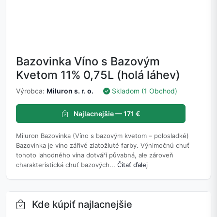
Bazovinka Víno s Bazovým
Kvetom 11% 0,75L (holá láhev)
Výrobca:
Miluron s. r. o.
Skladom (1 Obchod)
Najlacnejšie — 171 €
Miluron Bazovinka (Víno s bazovým kvetom – polosladké)
Bazovinka je víno zářivé zlatožluté farby. Výnimočnú chuť
tohoto lahodného vína dotváří půvabná, ale zároveň
charakteristická chuť bazových...
Čítať ďalej
Kde kúpiť najlacnejšie