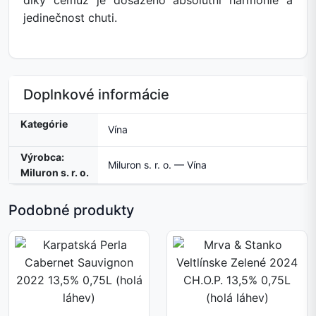
díky čemuž je dosaženo absolutní harmonie a
jedinečnost chuti.
Doplnkové informácie
Kategórie
Vína
Výrobca:
Miluron s. r. o. — Vína
Miluron s. r. o.
Podobné produkty