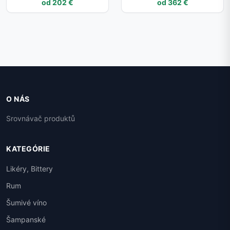
0,75L (holá láhev)
od 202 €
od 362 €
O NÁS
Srovnávač produktů
KATEGÓRIE
Likéry, Bittery
Rum
Šumivé víno
Šampanské