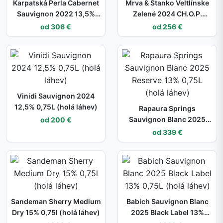
Karpatská Perla Cabernet
Mrva & Stanko Veltlínske
Sauvignon 2022 13,5%
Zelené 2024 CH.O.P.
0,75L (holá láhev)
13,5% 0,75L (holá láhev)
od 306 €
od 256 €
Vinidi Sauvignon 2024
12,5% 0,75L (holá láhev)
Rapaura Springs
Sauvignon Blanc 2025
od 200 €
Reserve 13% 0,75L (holá
od 339 €
láhev)
Sandeman Sherry Medium
Babich Sauvignon Blanc
Dry 15% 0,75l (holá láhev)
2025 Black Label 13%