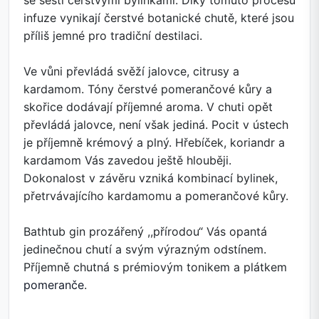
se šesti čerstvými bylinkami. Díky tomuto procesu
infuze vynikají čerstvé botanické chutě, které jsou
příliš jemné pro tradiční destilaci.
Ve vůni převládá svěží jalovce, citrusy a
kardamom. Tóny čerstvé pomerančové kůry a
skořice dodávají příjemné aroma. V chuti opět
převládá jalovce, není však jediná. Pocit v ústech
je příjemně krémový a plný. Hřebíček, koriandr a
kardamom Vás zavedou ještě hlouběji.
Dokonalost v závěru vzniká kombinací bylinek,
přetrvávajícího kardamomu a pomerančové kůry.
Bathtub gin prozářený ,,přírodou“ Vás opantá
jedinečnou chutí a svým výrazným odstínem.
Příjemně chutná s prémiovým tonikem a plátkem
pomeranče
.