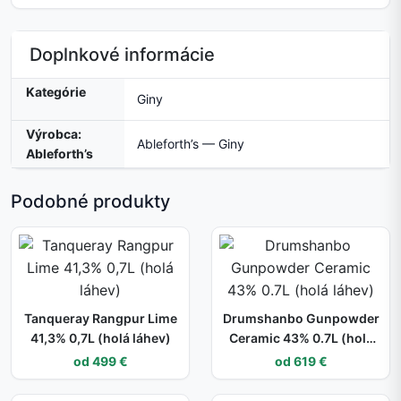
Doplnkové informácie
Kategórie
Giny
Výrobca:
Ableforth’s — Giny
Ableforth’s
Podobné produkty
Tanqueray Rangpur Lime
Drumshanbo Gunpowder
41,3% 0,7L (holá láhev)
Ceramic 43% 0.7L (holá
láhev)
od 499 €
od 619 €