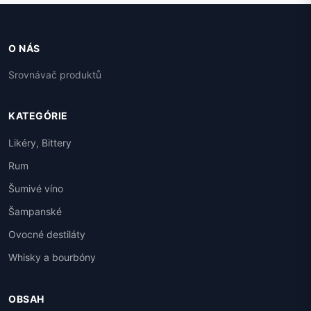
O NÁS
Srovnávač produktů
KATEGÓRIE
Likéry, Bittery
Rum
Šumivé víno
Šampanské
Ovocné destiláty
Whisky a bourbóny
OBSAH