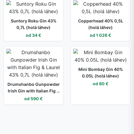
Suntory Roku Gin 43%
Copperhead 40% 0,5L
0,7L (holá láhev)
(holá láhev)
od 34 €
od 1 026 €
Mini Bombay Gin 40%
0.05L (holá láhev)
od 80 €
Drumshanbo Gunpowder
Irish Gin with Italian Fig &
Laurel 43% 0,7L (holá
od 590 €
láhev)