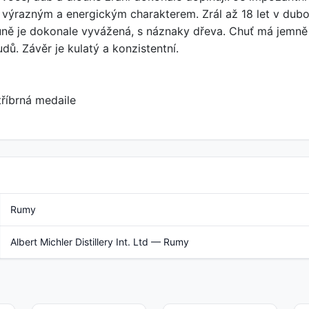
s výrazným a energickým charakterem. Zrál až 18 let v d
ůně je dokonale vyvážená, s náznaky dřeva. Chuť má jemně 
ů. Závěr je kulatý a konzistentní.
tříbrná medaile
Rumy
Albert Michler Distillery Int. Ltd — Rumy