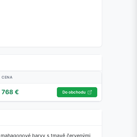
CENA
768 €
Do obchodu
ní mahagonové barvy s tmavě červenými