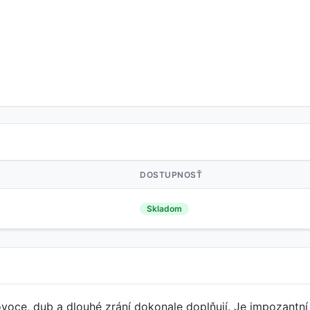
DOSTUPNOSŤ
Skladom
voce, dub a dlouhé zrání dokonale doplňují. Je impozant