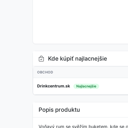
Kde kúpiť najlacnejšie
OBCHOD
Drinkcentrum.sk
Najlacnejšie
Popis produktu
Voňavý rum se svěžím buketem, kde se o