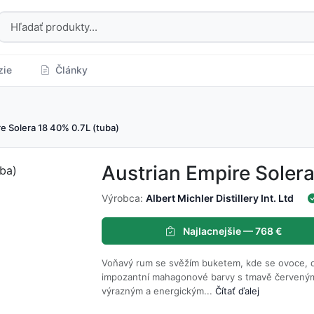
zie
Články
e Solera 18 40% 0.7L (tuba)
Austrian Empire Solera
Výrobca:
Albert Michler Distillery Int. Ltd
Najlacnejšie — 768 €
Voňavý rum se svěžím buketem, kde se ovoce, du
impozantní mahagonové barvy s tmavě červenými
výrazným a energickým...
Čítať ďalej