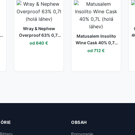
Wray & Nephew
L
Overproof 63% 0,7l
4
Matusalem Insolito
(holá láhev)
Wine Cask 40% 0,7L
od 640 €
(holá láhev)
od 712 €
ÓRIE
OBSAH
Bittery
Porovnanie