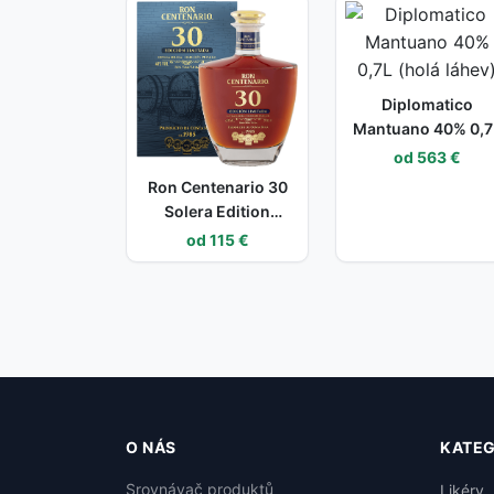
Diplomatico
Mantuano 40% 0,7
(holá láhev)
od 563 €
Ron Centenario 30
Solera Edition
Limitada 40% 0,7l
od 115 €
(dárkové balení
kazeta)
O NÁS
KATEG
Srovnávač produktů
Likéry, 