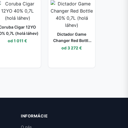
Coruba Cigar 12YO
0% 0,7L (holá láhev)
Dictador Game
Changer Red Bottle
od 1 011 €
40% 0,7L (holá láhev)
od 3 272 €
INFORMÁCIE
O nás