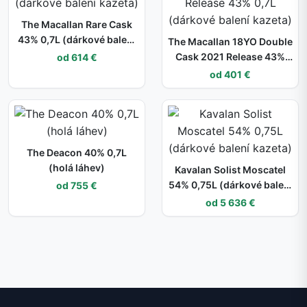
The Macallan Rare Cask
43% 0,7L (dárkové balení
The Macallan 18YO Double
kazeta)
Cask 2021 Release 43%
od 614 €
0,7L (dárkové balení
od 401 €
kazeta)
The Deacon 40% 0,7L
(holá láhev)
Kavalan Solist Moscatel
54% 0,75L (dárkové balení
od 755 €
kazeta)
od 5 636 €